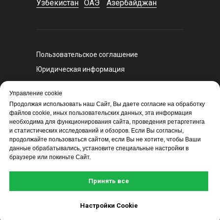
Узбекистан
ОАЭ
Азербайджан
Пользовательское соглашение
Юридическая информация
Регламент оказания курьерских услуг
Управление cookie
Политика конфиденциальности
Продолжая использовать наш Сайт, Вы даете согласие на обработку
Политика экспертного и санкционного
файлов cookie, иных пользовательских данных, эта информация
необходима для функционирования сайта, проведения ретаргетинга
контроля
и статистических исследований и обзоров. Если Вы согласны,
продолжайте пользоваться сайтом, если Вы не хотите, чтобы Ваши
данные обрабатывались, установите специальные настройки в
браузере или покиньте Сайт.
Принять все
Настройки Cookie
©2000–2026, Курьерская компания СДЭК