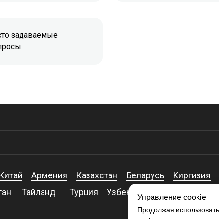
сто задаваемые
просы
Китай
Армения
Казахстан
Беларусь
Киргизия
тан
Тайланд
Турция
Узбекистан
ОАЭ
Азерба
Управление cookie
Продолжая использовать