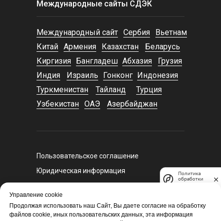
Международные сайты СДЭК
Международный сайт
Сербия
Вьетнам
Китай
Армения
Казахстан
Беларусь
Киргизия
Бангладеш
Абхазия
Грузия
Индия
Израиль
Гонконг
Индонезия
Туркменистан
Тайланд
Турция
Узбекистан
ОАЭ
Азербайджан
Пользовательское соглашение
Юридическая информация
Политика
обработки
Регламент оказания курьерских услуг
данных
Управление cookie
Политика конфиденциальности
Продолжая использовать наш Сайт, Вы даете согласие на обработку
Политика экспертного и санкционного
файлов cookie, иных пользовательских данных, эта информация