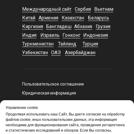
Международный сайт
Сербия
Вьетнам
Китай
Армения
Казахстан
Беларусь
Киргизия
Бангладеш
Абхазия
Грузия
Индия
Израиль
Гонконг
Индонезия
Туркменистан
Тайланд
Турция
Узбекистан
ОАЭ
Азербайджан
Пользовательское соглашение
Юридическая информация
Регламент оказания курьерских услуг
Управление cookie
Политика конфиденциальности
Продолжая использовать наш Сайт, Вы даете согласие на обработку
Политика экспертного и санкционного
файлов cookie, иных пользовательских данных, эта информация
необходима для функционирования сайта, проведения ретаргетинга
контроля
и статистических исследований и обзоров. Если Вы согласны,